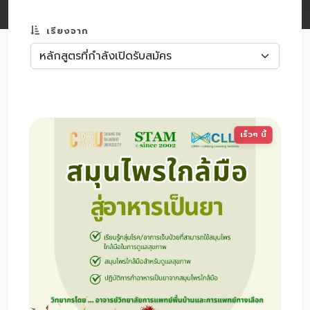
เรียงจาก
เร็วๆ นี้