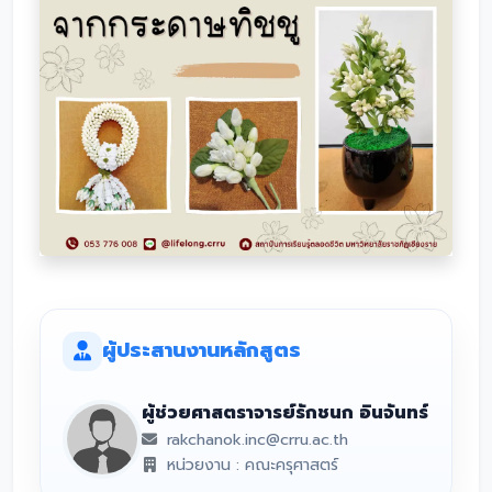
ผู้ประสานงานหลักสูตร
ผู้ช่วยศาสตราจารย์รักชนก อินจันทร์
rakchanok.inc@crru.ac.th
หน่วยงาน : คณะครุศาสตร์