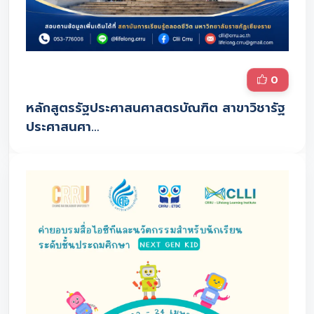
0
หลักสูตรรัฐประศาสนศาสตรบัณฑิต สาขาวิชารัฐ
ประศาสนศา…