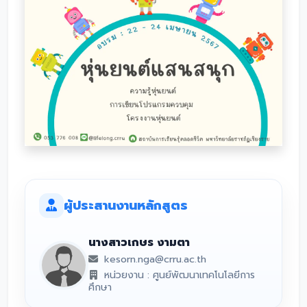
ผู้ประสานงานหลักสูตร
นางสาวเกษร งามตา
kesorn.nga@crru.ac.th
หน่วยงาน : ศูนย์พัฒนาเทคโนโลยีการ
ศึกษา