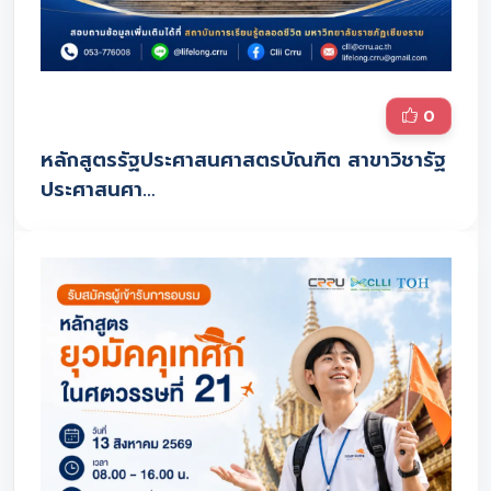
0
หลักสูตรรัฐประศาสนศาสตรบัณฑิต สาขาวิชารัฐ
ประศาสนศา…