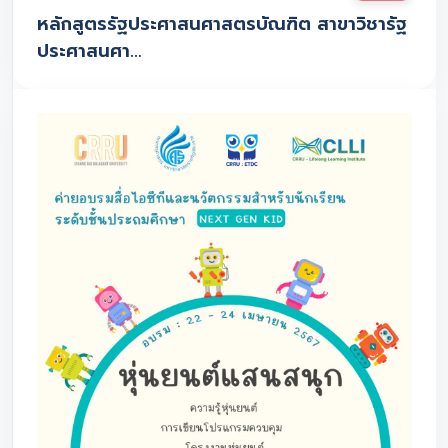
หลักสูตรรัฐประศาสนศาสตรบัณฑิต สาขาวิชารัฐ
ประศาสนศา…