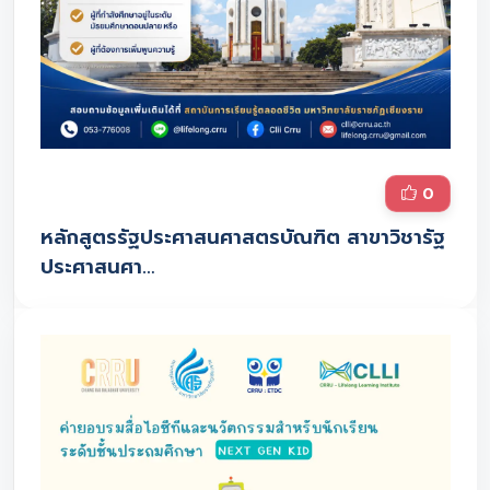
0
หลักสูตรรัฐประศาสนศาสตรบัณฑิต สาขาวิชารัฐ
ประศาสนศา…