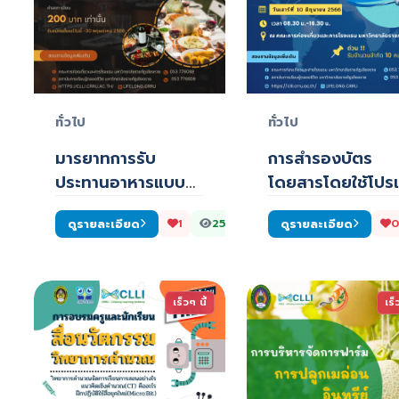
ทั่วไป
ทั่วไป
มารยาทการรับ
การสำรองบัตร
ประทานอาหารแบบ
โดยสารโดยใช้โปร
ยุโรป (Fine Dining
รมอะมาดิอุส
ดูรายละเอียด
ดูรายละเอียด
1
255
0
and W…
(หลักสูตร…
เร็วๆ นี้
เร็