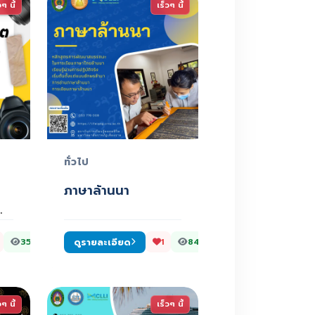
วๆ นี้
เร็วๆ นี้
ทั่วไป
ภาษาล้านนา
…
ดูรายละเอียด
355
1
849
วๆ นี้
เร็วๆ นี้