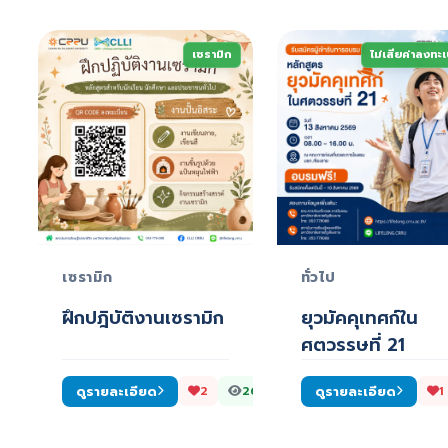
เซรามิก
ไม่เสียค่าลงทะ
เซรามิก
ทั่วไป
ฝึกปฎิบัติงานเซรามิก
ยุวมัคคุเทศก์ใน
ศตวรรษที่ 21
ดูรายละเอียด
ดูรายละเอียด
2
269
1