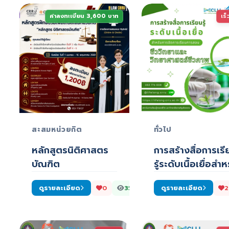
ค่าลงทะเบียน 3,600 บาท
เร็
สะสมหน่วยกิต
ทั่วไป
หลักสูตรนิติศาสตร
การสร้างสื่อการเรี
บัณฑิต
รู้ระดับเนื้อเยื่อสำห
จัดการ…
ดูรายละเอียด
ดูรายละเอียด
0
352
2