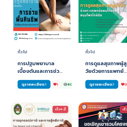
ทั่วไป
ทั่วไป
การปฐมพยาบาล
การดูแลสุขภาพผู้ส
เบื้องต้นและการช่วย
วัยด้วยการแพทย์
ฟื้นคืนชีพขั้นพื้นฐ…
แผนไทยและ
ดูรายละเอียด
ดูรายละเอียด
1
803
0
สมุนไพร…
เร็วๆ นี้
เร็