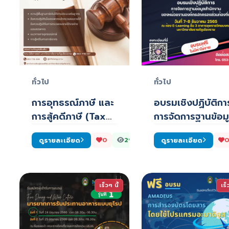
ทั่วไป
ทั่วไป
การอุทธรณ์ภาษี และ
อบรมเชิงปฏิบัติกา
การสู้คดีภาษี (Tax
การจัดการฐานข้อม
Appeal and Li…
สำนักงานของหน่…
ดูรายละเอียด
ดูรายละเอียด
0
294
0
เร็วๆ นี้
เร็