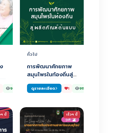
ทั่วไป
ูง
การพัฒนาศักยภาพ
สมุนไพรในท้องถิ่นสู่
ผลิตภัณฑ์ต้นแบบ
ดูรายละเอียด
920
1
911
วๆ นี้
เร็วๆ นี้