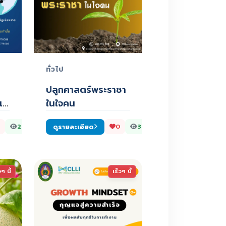
ทั่วไป
ปลูกศาสตร์พระราชา
แก
ในใจคน
ดูรายละเอียด
260
0
301
วๆ นี้
เร็วๆ นี้