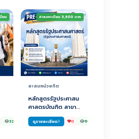
เบียน
ค่าลงทะเบียน 3,600 บาท
สะสมหน่วยกิต
หลักสูตรรัฐประศาสน
ศาสตรบัณฑิต สาขา
วิชารัฐประศาสนศา…
ดูรายละเอียด
328
0
110