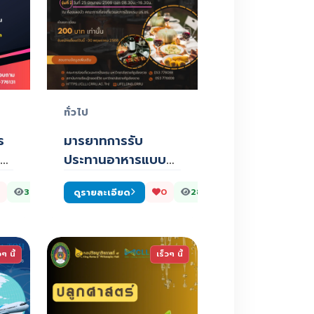
ทั่วไป
ร
มารยาทการรับ
ูล
ประทานอาหารแบบ
ยุโรป (Fine Dining
ดูรายละเอียด
302
0
286
and W…
วๆ นี้
เร็วๆ นี้