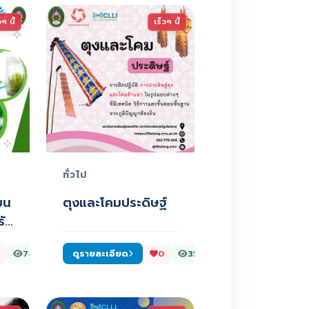
วๆ นี้
เร็วๆ นี้
ทั่วไป
ยน
ตุงและโคมประดิษฐ์
รับ
ดูรายละเอียด
749
0
357