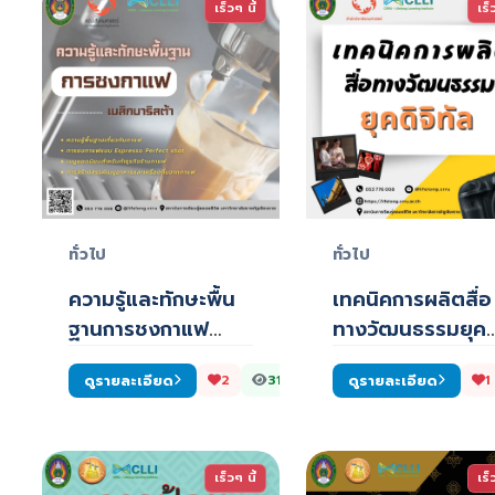
เร็วๆ นี้
เร็
ทั่วไป
ทั่วไป
ความรู้และทักษะพื้น
เทคนิคการผลิตสื่อ
ฐานการชงกาแฟ
ทางวัฒนธรรมยุค
(เบสิกบาริสต้า)
ดิจิทัล (หลักสูตรศิ
ดูรายละเอียด
ดูรายละเอียด
2
316
1
เร็วๆ นี้
เร็